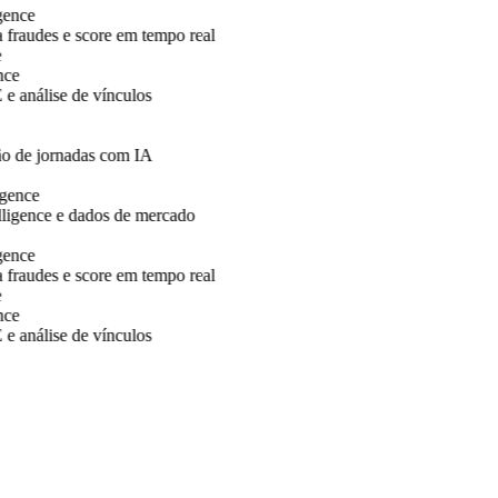
nce
raudes e score em tempo real
e
nálise de vínculos
 de jornadas com IA
ence
igence e dados de mercado
nce
raudes e score em tempo real
e
nálise de vínculos